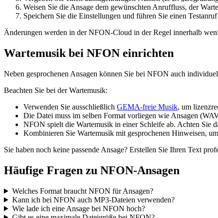
Weisen Sie die Ansage dem gewünschten Anruffluss, der Wartes
Speichern Sie die Einstellungen und führen Sie einen Testanruf
Änderungen werden in der NFON-Cloud in der Regel innerhalb wenige
Wartemusik bei NFON einrichten
Neben gesprochenen Ansagen können Sie bei NFON auch individue
Beachten Sie bei der Wartemusik:
Verwenden Sie ausschließlich
GEMA-freie Musik
, um lizenzr
Die Datei muss im selben Format vorliegen wie Ansagen (W
NFON spielt die Wartemusik in einer Schleife ab. Achten Sie 
Kombinieren Sie Wartemusik mit gesprochenen Hinweisen, um 
Sie haben noch keine passende Ansage? Erstellen Sie Ihren Text prof
Häufige Fragen zu NFON-Ansagen
Welches Format braucht NFON für Ansagen?
Kann ich bei NFON auch MP3-Dateien verwenden?
Wie lade ich eine Ansage bei NFON hoch?
Gibt es eine maximale Dateigröße bei NFON?