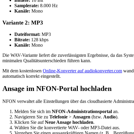
Bittiefe:
16 Bit
Samplerate:
8.000 Hz
Kanäle:
Mono
Variante 2: MP3
Dateiformat:
MP3
Bitrate:
128 kbps
Kanäle:
Mono
Die WAV-Variante liefert die zuverlässigsten Ergebnisse, da das Sys
minimalen Qualitätsunterschieden führen kann.
Mit dem kostenlosen
Online-Konverter auf audiokonverter.com
wande
automatisch korrekt eingestellt.
Ansage im NFON-Portal hochladen
NFON verwaltet alle Einstellungen über das cloudbasierte Administrat
Melden Sie sich im
NFON-Administrationsportal
an.
Navigieren Sie zu
Telefonie
>
Ansagen
(bzw.
Audio
).
Klicken Sie auf
Neue Ansage hochladen
.
Wählen Sie die konvertierte WAV- oder MP3-Datei aus.
Vergeben Sie einen aussagekräftigen Namen (z. B. „Begrüßu