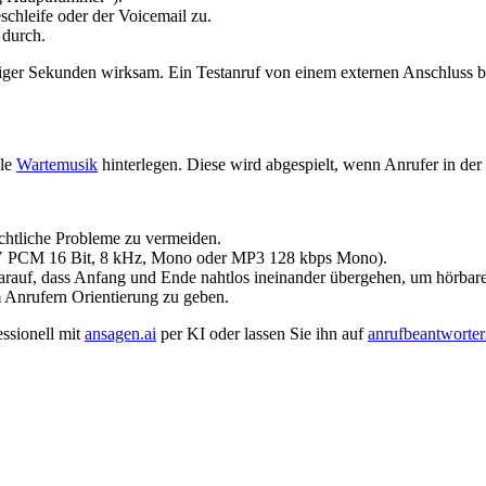
chleife oder der Voicemail zu.
 durch.
r Sekunden wirksam. Ein Testanruf von einem externen Anschluss bes
lle
Wartemusik
hinterlegen. Diese wird abgespielt, wenn Anrufer in der 
echtliche Probleme zu vermeiden.
AV PCM 16 Bit, 8 kHz, Mono oder MP3 128 kbps Mono).
darauf, dass Anfang und Ende nahtlos ineinander übergehen, um hörbar
Anrufern Orientierung zu geben.
essionell mit
ansagen.ai
per KI oder lassen Sie ihn auf
anrufbeantworte