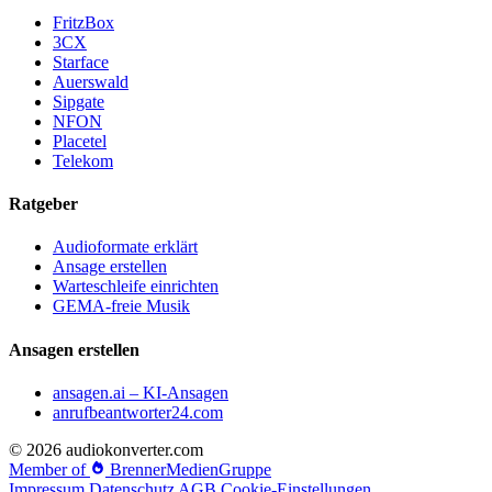
FritzBox
3CX
Starface
Auerswald
Sipgate
NFON
Placetel
Telekom
Ratgeber
Audioformate erklärt
Ansage erstellen
Warteschleife einrichten
GEMA-freie Musik
Ansagen erstellen
ansagen.ai – KI-Ansagen
anrufbeantworter24.com
©
2026
audiokonverter.com
Member of
BrennerMedienGruppe
Impressum
Datenschutz
AGB
Cookie-Einstellungen